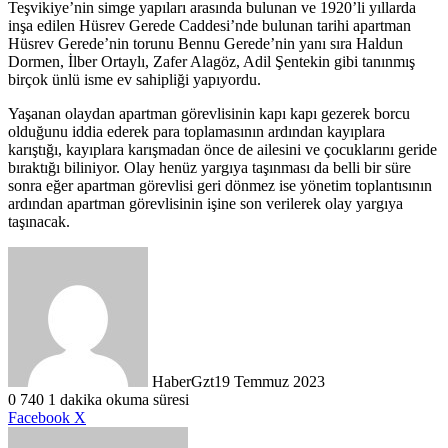
Teşvikiye’nin simge yapıları arasında bulunan ve 1920’li yıllarda
inşa edilen Hüsrev Gerede Caddesi’nde bulunan tarihi apartman
Hüsrev Gerede’nin torunu Bennu Gerede’nin yanı sıra Haldun
Dormen, İlber Ortaylı, Zafer Alagöz, Adil Şentekin gibi tanınmış
birçok ünlü isme ev sahipliği yapıyordu.
Yaşanan olaydan apartman görevlisinin kapı kapı gezerek borcu
olduğunu iddia ederek para toplamasının ardından kayıplara
karıştığı, kayıplara karışmadan önce de ailesini ve çocuklarını geride
bıraktığı biliniyor. Olay henüz yargıya taşınması da belli bir süre
sonra eğer apartman görevlisi geri dönmez ise yönetim toplantısının
ardından apartman görevlisinin işine son verilerek olay yargıya
taşınacak.
HaberGzt
19 Temmuz 2023
0
740
1 dakika okuma süresi
LinkedIn
Tumblr
Pinterest
Reddit
VKontakte
E-
Yazdır
Facebook
X
Posta