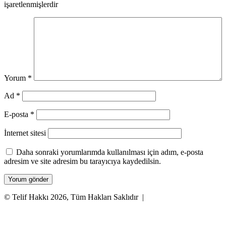
işaretlenmişlerdir
Yorum
*
Ad
*
E-posta
*
İnternet sitesi
Daha sonraki yorumlarımda kullanılması için adım, e-posta
adresim ve site adresim bu tarayıcıya kaydedilsin.
© Telif Hakkı 2026, Tüm Hakları Saklıdır |
Facebook
X
WhatsApp
Telegram
Başa
dön