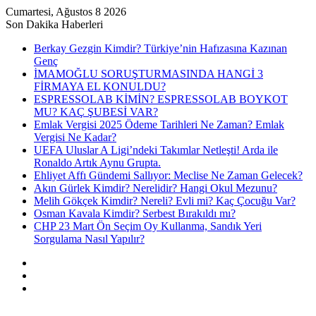
Cumartesi, Ağustos 8 2026
Son Dakika Haberleri
Berkay Gezgin Kimdir? Türkiye’nin Hafızasına Kazınan
Genç
İMAMOĞLU SORUŞTURMASINDA HANGİ 3
FİRMAYA EL KONULDU?
ESPRESSOLAB KİMİN? ESPRESSOLAB BOYKOT
MU? KAÇ ŞUBESİ VAR?
Emlak Vergisi 2025 Ödeme Tarihleri Ne Zaman? Emlak
Vergisi Ne Kadar?
UEFA Uluslar A Ligi’ndeki Takımlar Netleşti! Arda ile
Ronaldo Artık Aynu Grupta.
Ehliyet Affı Gündemi Sallıyor: Meclise Ne Zaman Gelecek?
Akın Gürlek Kimdir? Nerelidir? Hangi Okul Mezunu?
Melih Gökçek Kimdir? Nereli? Evli mi? Kaç Çocuğu Var?
Osman Kavala Kimdir? Serbest Bırakıldı mı?
CHP 23 Mart Ön Seçim Oy Kullanma, Sandık Yeri
Sorgulama Nasıl Yapılır?
Kayıt
Ol
Rastgele
Makale
Kenar
Bölmesi