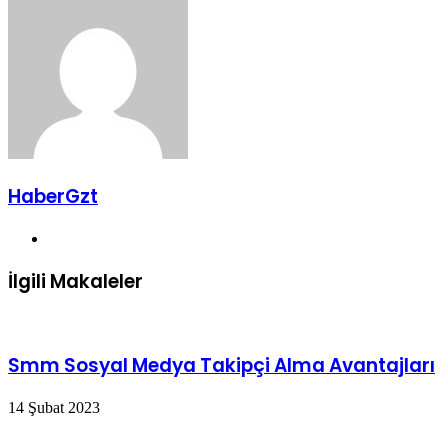
ile
paylaş
HaberGzt
Web
sitesi
İlgili Makaleler
Smm Sosyal Medya Takipçi Alma Avantajları
14 Şubat 2023