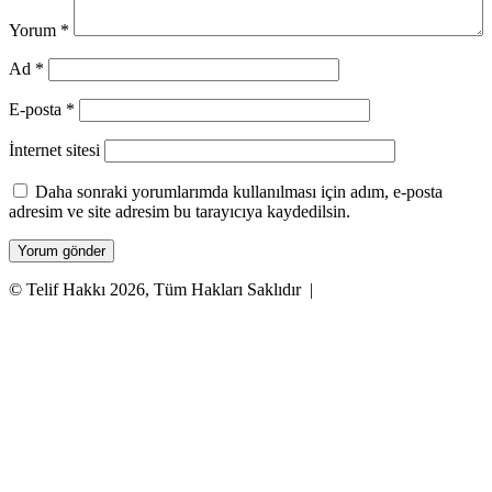
Yorum
*
Ad
*
E-posta
*
İnternet sitesi
Daha sonraki yorumlarımda kullanılması için adım, e-posta
adresim ve site adresim bu tarayıcıya kaydedilsin.
© Telif Hakkı 2026, Tüm Hakları Saklıdır |
Facebook
X
WhatsApp
Telegram
Başa
dön
tuşu