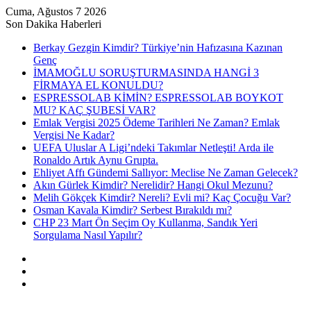
Cuma, Ağustos 7 2026
Son Dakika Haberleri
Berkay Gezgin Kimdir? Türkiye’nin Hafızasına Kazınan
Genç
İMAMOĞLU SORUŞTURMASINDA HANGİ 3
FİRMAYA EL KONULDU?
ESPRESSOLAB KİMİN? ESPRESSOLAB BOYKOT
MU? KAÇ ŞUBESİ VAR?
Emlak Vergisi 2025 Ödeme Tarihleri Ne Zaman? Emlak
Vergisi Ne Kadar?
UEFA Uluslar A Ligi’ndeki Takımlar Netleşti! Arda ile
Ronaldo Artık Aynu Grupta.
Ehliyet Affı Gündemi Sallıyor: Meclise Ne Zaman Gelecek?
Akın Gürlek Kimdir? Nerelidir? Hangi Okul Mezunu?
Melih Gökçek Kimdir? Nereli? Evli mi? Kaç Çocuğu Var?
Osman Kavala Kimdir? Serbest Bırakıldı mı?
CHP 23 Mart Ön Seçim Oy Kullanma, Sandık Yeri
Sorgulama Nasıl Yapılır?
Kayıt
Ol
Rastgele
Makale
Kenar
Bölmesi