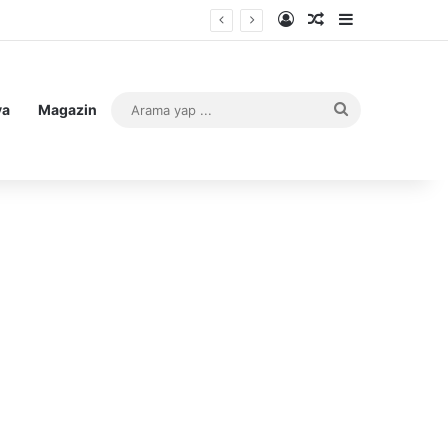
Kayıt Ol
Rastgele Makale
Kenar Bölme
Arama
ya
Magazin
yap
...