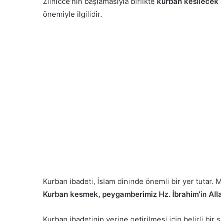
Zilhicce’nin başlamasıyla birlikte
kurban kesilecek 
önemiyle ilgilidir.
Kurban ibadeti, İslam dininde önemli bir yer tutar. 
Kurban kesmek, peygamberimiz Hz. İbrahim’in Alla
Kurban ibadetinin yerine getirilmesi için belirli bir 