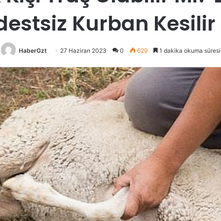
estsiz Kurban Kesilir
HaberGzt
27 Haziran 2023
0
629
1 dakika okuma süresi