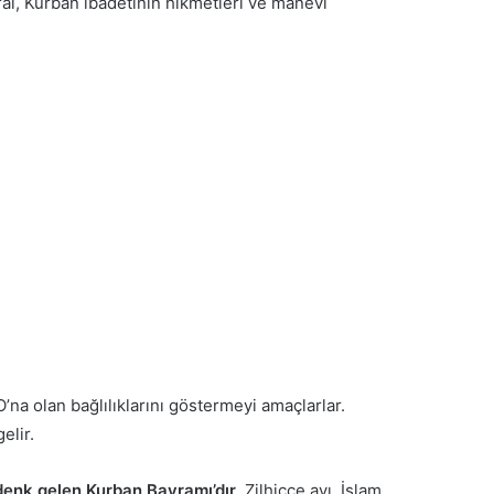
ral, Kurban ibadetinin hikmetleri ve manevi
’na olan bağlılıklarını göstermeyi amaçlarlar.
elir.
 denk gelen Kurban Bayramı’dır
. Zilhicce ayı, İslam