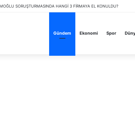
RESSOLAB KİMİN? ESPRESSOLAB BOYKOT MU? KAÇ ŞUBESİ VAR?
Gündem
Ekonomi
Spor
Dün