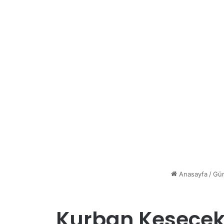
Anasayfa
/
Gü
Kurban Kesecek K