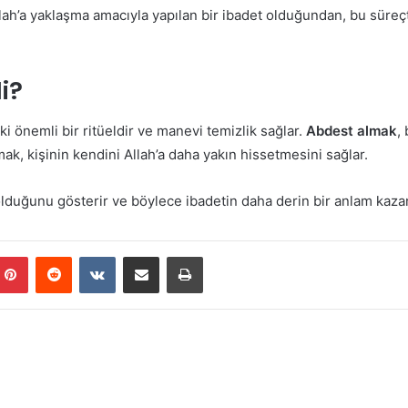
llah’a yaklaşma amacıyla yapılan bir ibadet olduğundan, bu süreç
i?
i önemli bir ritüeldir ve manevi temizlik sağlar.
Abdest almak
,
k, kişinin kendini Allah’a daha yakın hissetmesini sağlar.
olduğunu gösterir ve böylece ibadetin daha derin bir anlam kaz
mblr
Pinterest
Reddit
VKontakte
E-Posta ile paylaş
Yazdır