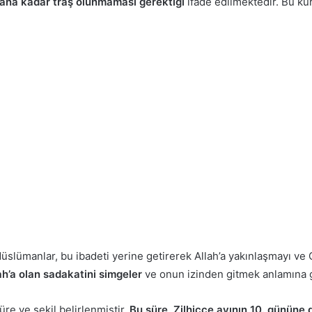
ana kadar traş olunmaması gerektiği
ifade edilmektedir. Bu ku
Müslümanlar, bu ibadeti yerine getirerek Allah’a yakınlaşmayı ve O
h’a olan sadakatini simgeler
ve onun izinden gitmek anlamına g
süre ve şekil belirlenmiştir.
Bu süre, Zilhicce ayının 10. gününe