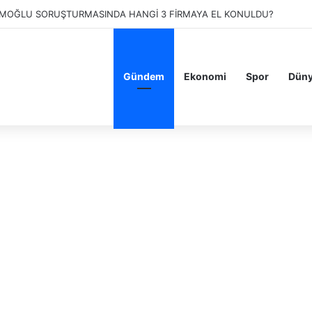
RESSOLAB KİMİN? ESPRESSOLAB BOYKOT MU? KAÇ ŞUBESİ VAR?
Gündem
Ekonomi
Spor
Dün