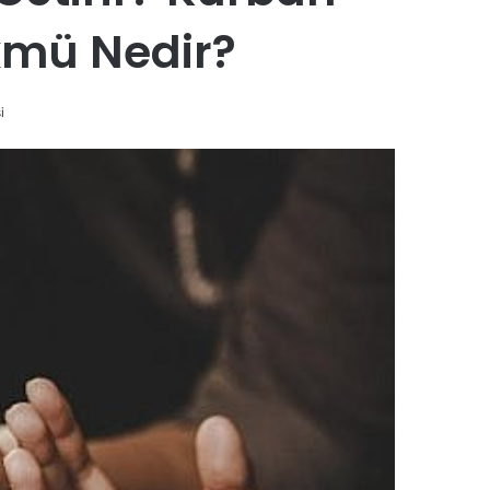
kmü Nedir?
i