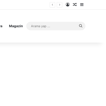
Kayıt Ol
Rastgele Makale
Kenar Bölme
Arama
ya
Magazin
yap
...