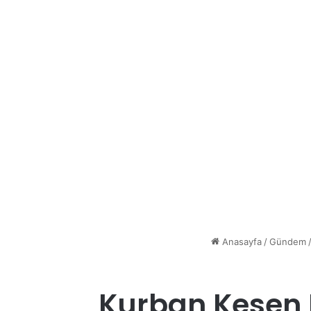
Anasayfa
/
Gündem
Kurban Kesen K