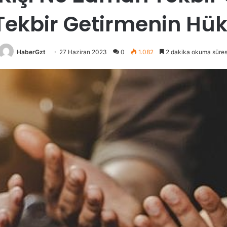
Tekbir Getirmenin Hü
HaberGzt
27 Haziran 2023
0
1.082
2 dakika okuma süres