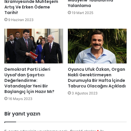
İkramiyesinde Muhteşem
Yalanlama
Artış Ve Erken Ödeme
Tarihi!
19 Mart 2025
9 Haziran 2023
Demokrat Parti Lideri
Oyuncu Ufuk Özkan, Organ
Uysal’dan Şaşırtıcı
Nakli Gerektirmeyen
Değerlendirme:
Durumuyla Bir Hafta İçinde
Vatandaşlar Yeni Bir
Taburcu Olacağını Açıkladı
Başlangıç İçin Hazır Mı?
3 Ağustos 2023
16 Mayıs 2023
Bir yanıt yazın