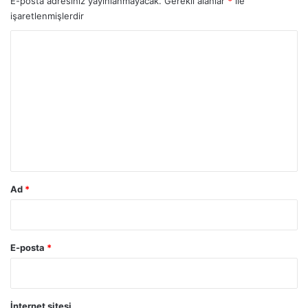
E-posta adresiniz yayınlanmayacak.
Gerekli alanlar
*
ile
işaretlenmişlerdir
Y
o
r
u
m
*
Ad
*
E-posta
*
İnternet sitesi