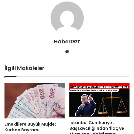
HaberGzt
Web
sitesi
İlgili Makaleler
İstanbul Cumhuriyet
Emeklilere Büyük Müjde:
Başsavcılığı’ndan ‘İlaç ve
Kurban Bayramı
Muayene’ İddialarına