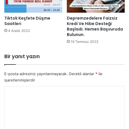
Tiktok Keşfete Düşme
Depremzedelere Faizsiz
Saatleri
Kredi Ve Hibe Desteği
Başladı. Hemen Başvuruda
4 Aralık 2023
Bulunun.
19 Temmuz 2023
Bir yanıt yazın
E-posta adresiniz yayınlanmayacak.
Gerekli alanlar
*
ile
işaretlenmişlerdir
Y
o
r
u
m