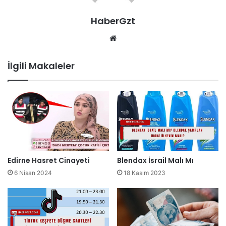
HaberGzt
Web
sitesi
İlgili Makaleler
Edirne Hasret Cinayeti
Blendax İsrail Malı Mı
6 Nisan 2024
18 Kasım 2023