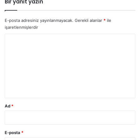
Bir yanıt yazın
E-posta adresiniz yayınlanmayacak.
Gerekli alanlar
*
ile
işaretlenmişlerdir
Y
o
r
u
m
*
Ad
*
E-posta
*