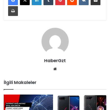
Yazdır
HaberGzt
Web
sitesi
İlgili Makaleler