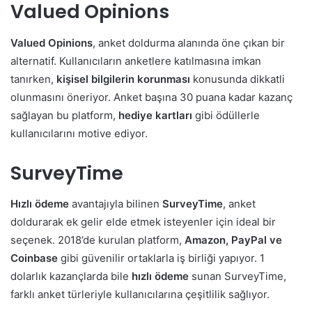
Valued Opinions
Valued Opinions
, anket doldurma alanında öne çıkan bir
alternatif. Kullanıcıların anketlere katılmasına imkan
tanırken,
kişisel bilgilerin korunması
konusunda dikkatli
olunmasını öneriyor. Anket başına 30 puana kadar kazanç
sağlayan bu platform,
hediye kartları
gibi ödüllerle
kullanıcılarını motive ediyor.
SurveyTime
Hızlı ödeme
avantajıyla bilinen
SurveyTime
, anket
doldurarak ek gelir elde etmek isteyenler için ideal bir
seçenek. 2018’de kurulan platform,
Amazon, PayPal ve
Coinbase
gibi güvenilir ortaklarla iş birliği yapıyor. 1
dolarlık kazançlarda bile
hızlı ödeme
sunan SurveyTime,
farklı anket türleriyle kullanıcılarına çeşitlilik sağlıyor.