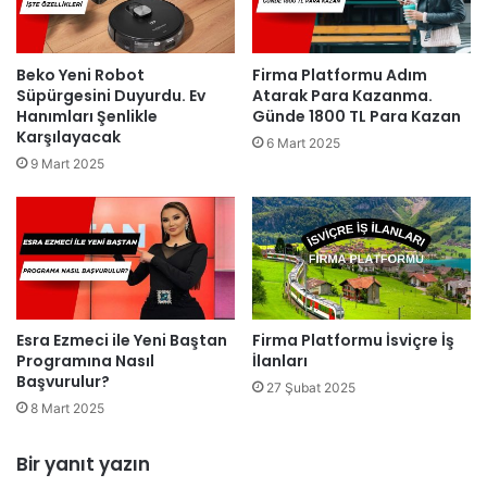
Beko Yeni Robot
Firma Platformu Adım
Süpürgesini Duyurdu. Ev
Atarak Para Kazanma.
Hanımları Şenlikle
Günde 1800 TL Para Kazan
Karşılayacak
6 Mart 2025
9 Mart 2025
Esra Ezmeci ile Yeni Baştan
Firma Platformu İsviçre İş
Programına Nasıl
İlanları
Başvurulur?
27 Şubat 2025
8 Mart 2025
Bir yanıt yazın