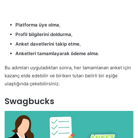
Platforma üye olma
,
Profil bilgilerini doldurma
,
Anket davetlerini takip etme
,
Anketleri tamamlayarak ödeme alma
.
Bu adımları uyguladıktan sonra, her tamamlanan anket için
kazanç elde edebilir ve biriken tutarı belirli bir eşiğe
ulaştığında çekebilirsiniz.
Swagbucks