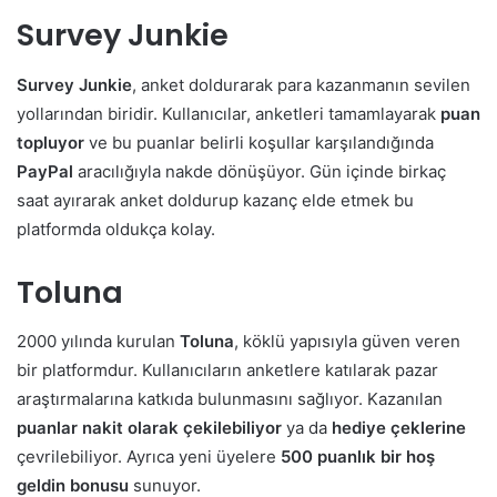
Survey Junkie
Survey Junkie
, anket doldurarak para kazanmanın sevilen
yollarından biridir. Kullanıcılar, anketleri tamamlayarak
puan
topluyor
ve bu puanlar belirli koşullar karşılandığında
PayPal
aracılığıyla nakde dönüşüyor. Gün içinde birkaç
saat ayırarak anket doldurup kazanç elde etmek bu
platformda oldukça kolay.
Toluna
2000 yılında kurulan
Toluna
, köklü yapısıyla güven veren
bir platformdur. Kullanıcıların anketlere katılarak pazar
araştırmalarına katkıda bulunmasını sağlıyor. Kazanılan
puanlar nakit olarak çekilebiliyor
ya da
hediye çeklerine
çevrilebiliyor. Ayrıca yeni üyelere
500 puanlık bir hoş
geldin bonusu
sunuyor.