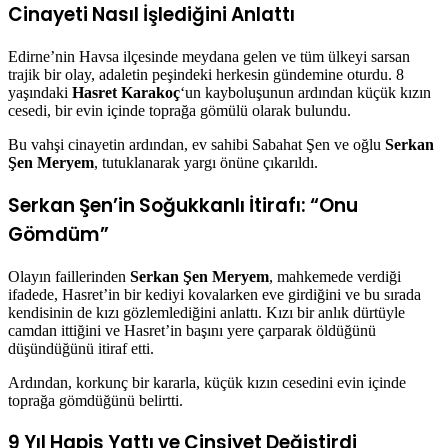
Cinayeti Nasıl İşlediğini Anlattı
Edirne’nin Havsa ilçesinde meydana gelen ve tüm ülkeyi sarsan
trajik bir olay, adaletin peşindeki herkesin gündemine oturdu. 8
yaşındaki
Hasret Karakoç
‘un kayboluşunun ardından küçük kızın
cesedi, bir evin içinde toprağa gömülü olarak bulundu.
Bu vahşi cinayetin ardından, ev sahibi Sabahat Şen ve oğlu
Serkan
Şen Meryem
, tutuklanarak yargı önüne çıkarıldı.
Serkan Şen’in Soğukkanlı İtirafı: “Onu
Gömdüm”
Olayın faillerinden
Serkan Şen Meryem
, mahkemede verdiği
ifadede, Hasret’in bir kediyi kovalarken eve girdiğini ve bu sırada
kendisinin de kızı gözlemlediğini anlattı. Kızı bir anlık dürtüyle
camdan ittiğini ve Hasret’in başını yere çarparak öldüğünü
düşündüğünü itiraf etti.
Ardından, korkunç bir kararla, küçük kızın cesedini evin içinde
toprağa gömdüğünü belirtti.
9 Yıl Hapis Yattı ve Cinsiyet Değiştirdi