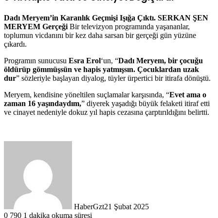
Dadı Meryem’in Karanlık Geçmişi Işığa Çıktı.
SERKAN ŞEN
MERYEM
Gerçeği
Bir televizyon programında yaşananlar,
toplumun vicdanını bir kez daha sarsan bir gerçeği gün yüzüne
çıkardı.
Programın sunucusu
Esra Erol
‘un, “
Dadı Meryem, bir çocuğu
öldürüp gömmüşsün ve hapis yatmışsın. Çocuklardan uzak
dur
” sözleriyle başlayan diyalog, tüyler ürpertici bir itirafa dönüştü.
Meryem, kendisine yöneltilen suçlamalar karşısında, “
Evet ama o
zaman 16 yaşındaydım,
” diyerek yaşadığı büyük felaketi itiraf etti
ve cinayet nedeniyle dokuz yıl hapis cezasına çarptırıldığını belirtti.
HaberGzt
21 Şubat 2025
0
790
1 dakika okuma süresi