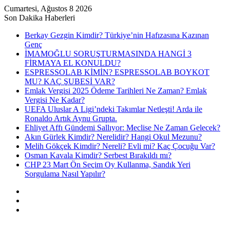
Cumartesi, Ağustos 8 2026
Son Dakika Haberleri
Berkay Gezgin Kimdir? Türkiye’nin Hafızasına Kazınan
Genç
İMAMOĞLU SORUŞTURMASINDA HANGİ 3
FİRMAYA EL KONULDU?
ESPRESSOLAB KİMİN? ESPRESSOLAB BOYKOT
MU? KAÇ ŞUBESİ VAR?
Emlak Vergisi 2025 Ödeme Tarihleri Ne Zaman? Emlak
Vergisi Ne Kadar?
UEFA Uluslar A Ligi’ndeki Takımlar Netleşti! Arda ile
Ronaldo Artık Aynu Grupta.
Ehliyet Affı Gündemi Sallıyor: Meclise Ne Zaman Gelecek?
Akın Gürlek Kimdir? Nerelidir? Hangi Okul Mezunu?
Melih Gökçek Kimdir? Nereli? Evli mi? Kaç Çocuğu Var?
Osman Kavala Kimdir? Serbest Bırakıldı mı?
CHP 23 Mart Ön Seçim Oy Kullanma, Sandık Yeri
Sorgulama Nasıl Yapılır?
Kayıt
Ol
Rastgele
Makale
Kenar
Bölmesi