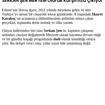
SERKAN ŞEN MERYEM
Olarak Karşımıza Çıkıyor
Edirne’nin Havsa ilçesi, 2011 yılında meydana gelen ve tüm
Türkiye’yi sarsan bir cinayetle tekrar gündemde. 8 yaşındaki
Hasret
Karakoç
‘un acımasızca öldürülmesinin ardından ortaya çıkan
gerçekler, toplumda derin üzüntü ve öfke yarattı.
Olayın faillerinden biri olan
Serkan Şen
‘in, hapisten çıkışının
ardından cinsiyet değiştirerek Meryem olarak hayatına devam ettiği
ve bir gündüz kuşağı programında
dadı
olarak tanıtıldığı ortaya
çıktı. Bu dehşet verici olay, yıllar sonra bile unutulmuş değil.