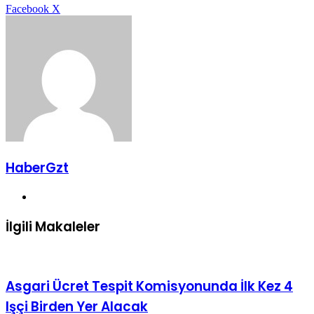
LinkedIn
Tumblr
Pinterest
Reddit
VKontakte
E-
Yazdır
Facebook
X
Posta
ile
paylaş
HaberGzt
Web
sitesi
İlgili Makaleler
Asgari Ücret Tespit Komisyonunda İlk Kez 4
Işçi Birden Yer Alacak